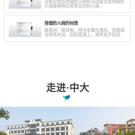
远程控制型排烟防火阀和自动复位型排烟防
火阀是两种比较常见的防火阀，
排烟防火阀的材质
碳素材，镀锌板，得当安置在通风、氛围调
治体系的送、回风管道上，通常呈开启状
态，火灾时当管道内烟气温度到达70度时关
闭，并在肯定时间内能餍足漏烟量和耐火完
备性要求，起隔烟阻火的作用。
走进·中大