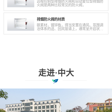
远程控制型排烟防火阀和自动复位型排烟防
火阀是两种比较常见的防火阀，
排烟防火阀的材质
碳素材，镀锌板，得当安置在通风、氛围调
治体系的送、回风管道上，通常呈开启状
态，火灾时当管道内烟气温度到达70度时关
闭，并在肯定时间内能餍足漏烟量和耐火完
备性要求，起隔烟阻火的作用。
走进·中大