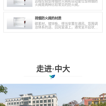
远程控制型排烟防火阀和自动复位型排烟防
火阀是两种比较常见的防火阀，
排烟防火阀的材质
碳素材，镀锌板，得当安置在通风、氛围调
治体系的送、回风管道上，通常呈开启状
态，火灾时当管道内烟气温度到达70度时关
闭，并在肯定时间内能餍足漏烟量和耐火完
备性要求，起隔烟阻火的作用。
走进·中大