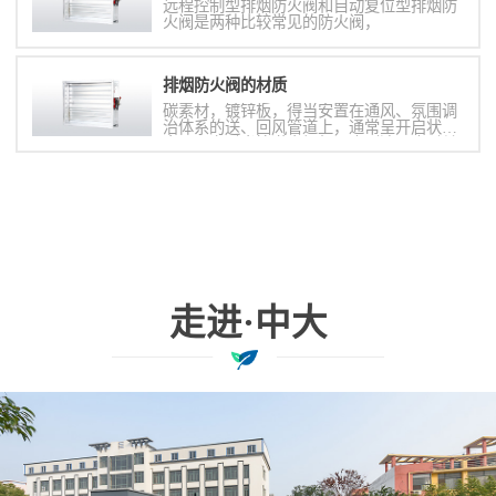
远程控制型排烟防火阀和自动复位型排烟防
火阀是两种比较常见的防火阀，
排烟防火阀的材质
碳素材，镀锌板，得当安置在通风、氛围调
治体系的送、回风管道上，通常呈开启状
态，火灾时当管道内烟气温度到达70度时关
闭，并在肯定时间内能餍足漏烟量和耐火完
备性要求，起隔烟阻火的作用。
走进·中大